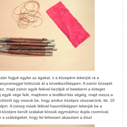
tán fogjuk egybe az ágakat, s a közepére tekerjük rá a
ranyzsineggel kötözzük át a következőképpen: A zsinór közepét
z, majd zsinór egyik felével kezdjük el betekerni a köteget.
 egyik vége felé, majdnem a textilborítás végéig, majd vissza a
ötözőt úgy osszuk be, hogy amikor középre visszaérünk, kb. 10
jon. A zsineg másik félével hasonlóképpen tekerjük be a
t. A középre került szálakat kössük egymáshoz dupla csomóval,
a szálvégeket, hogy fel lehessen akasztani a díszt.