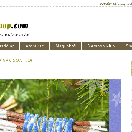
Kreatív ötletek, tec
ezdőlap
Archívum
Magunkról
5letshop klub
Sh
ARÁCSONYRA