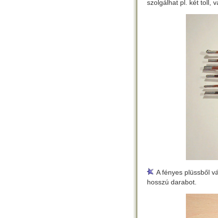
szolgálhat pl. két toll,
A fényes plüssből vá
hosszú darabot.