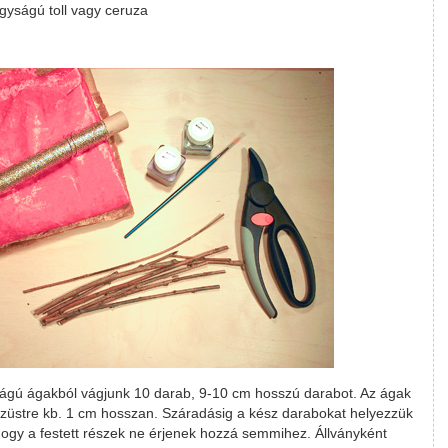
gyságú toll vagy ceruza
ágú ágakból vágjunk 10 darab, 9-10 cm hosszú darabot. Az ágak
ezüstre kb. 1 cm hosszan. Száradásig a kész darabokat helyezzük
 hogy a festett részek ne érjenek hozzá semmihez. Állványként