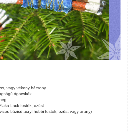
üss, vagy vékony bársony
tagságú ágacskák
ineg
Plaka Lack festék, ezüst
vizes bázisú acryl hobbi festék, ezüst vagy arany)