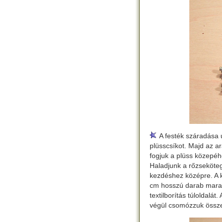
A festék száradása u
plüsscsíkot. Majd az a
fogjuk a plüss közepéhe
Haladjunk a rőzseköteg
kezdéshez középre. A k
cm hosszú darab marad
textilborítás túloldalá
végül csomózzuk össze 