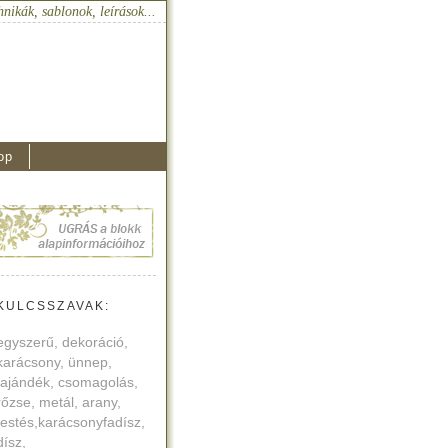
hnikák, sablonok, leírások...
op
KULCSSZAVAK:
egyszerű, dekoráció,
karácsony, ünnep,
tajándék, csomagolás,
rőzse, metál, arany,
festés,karácsonyfadísz,
dísz,