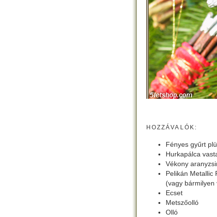
HOZZÁVALÓK:
Fényes gyűrt pl
Hurkapálca vas
Vékony aranyzs
Pelikán Metallic 
(vagy bármilyen 
Ecset
Metszőolló
Olló