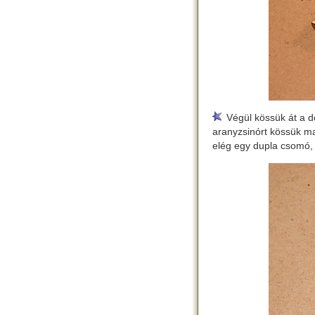
Végül kössük át a d
aranyzsinórt kössük m
elég egy dupla csomó, 