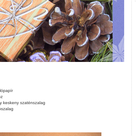
lópapír
oz
gy keskeny szaténszalag
ószalag