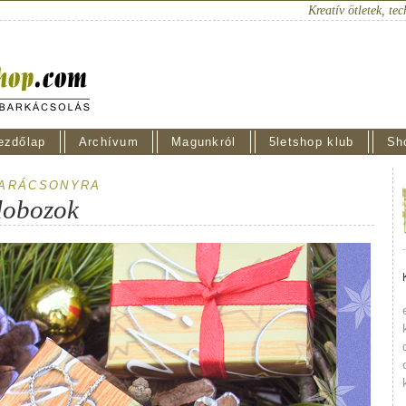
Kreatív ötletek, tec
ezdőlap
Archívum
Magunkról
5letshop klub
Sh
ARÁCSONYRA
dobozok