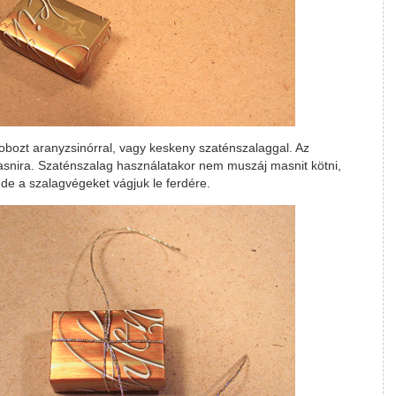
obozt aranyzsinórral, vagy keskeny szaténszalaggal. Az
asnira. Szaténszalag használatakor nem muszáj masnit kötni,
de a szalagvégeket vágjuk le ferdére.