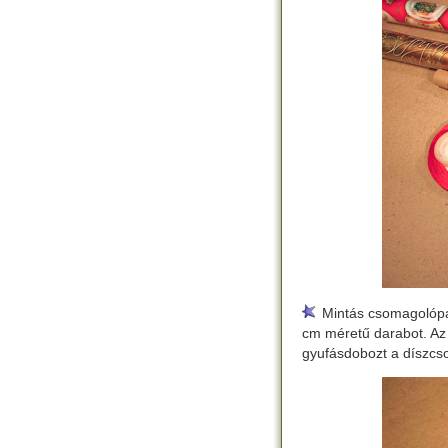
Mintás csomagolópap
cm méretű darabot. Az
gyufásdobozt a díszcso