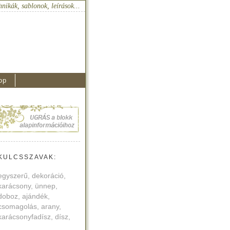
hnikák, sablonok, leírások...
op
KULCSSZAVAK:
egyszerű, dekoráció,
karácsony, ünnep,
doboz, ajándék,
csomagolás, arany,
karácsonyfadísz, dísz,