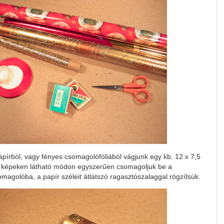
írból, vagy fényes csomagolófóliából vágjunk egy kb. 12 x 7,5
 képeken látható módon egyszerűen csomagoljuk be a
magolóba, a papír széleit átlátszó ragasztószalaggal rögzítsük.