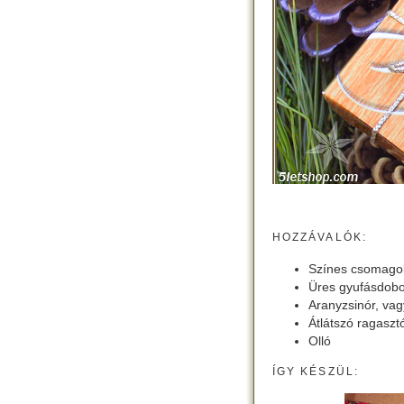
HOZZÁVALÓK:
Színes csomago
Üres gyufásdob
Aranyzsinór, va
Átlátszó ragaszt
Olló
ÍGY KÉSZÜL: