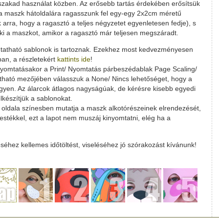
szakad használat közben. Az erősebb tartás érdekében erősítsük
 a maszk hátoldalára ragasszunk fel egy-egy 2x2cm méretű
 arra, hogy a ragasztó a teljes négyzetet egyenletesen fedje), s
ki a maszkot, amikor a ragasztó már teljesen megszáradt.
tatható sablonok is tartoznak. Ezekhez most kedvezményesen
ban, a részletekért
kattints ide
!
omtatásakor a Print/ Nyomtatás párbeszédablak Page Scaling/
itható mezőjében válasszuk a None/ Nincs lehetőséget, hogy a
gyen. Az álarcok átlagos nagyságúak, de kérésre kisebb egyedi
lkészítjük a sablonokat.
só oldala színesben mutatja a maszk alkotórészeinek elrendezését,
estékkel, ezt a lapot nem muszáj kinyomtatni, elég ha a
éhez kellemes időtöltést, viseléséhez jó szórakozást kívánunk!