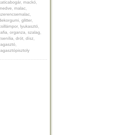
katicabogár, mackó,
medve, malac,
szerencsemalac,
dekorgumi, glitter,
csillámpor, lyukasztó,
rafia, organza, szalag,
zsenília, drót, dísz,
ragasztó,
ragasztópisztoly