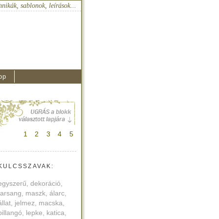
hnikák, sablonok, leírások...
op
1
2
3
4
5
KULCSSZAVAK:
egyszerű, dekoráció,
farsang, maszk, álarc,
állat, jelmez, macska,
pillangó, lepke, katica,