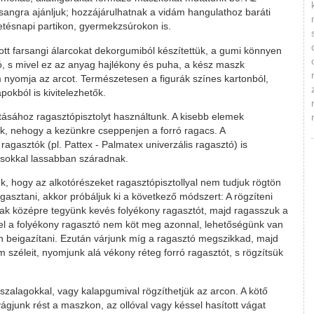
sangra ajánljuk; hozzájárulhatnak a vidám hangulathoz baráti
etésnapi partikon, gyermekzsúrokon is.
tt farsangi álarcokat dekorgumiból készítettük, a gumi könnyen
, s mivel ez az anyag hajlékony és puha, a kész maszk
 nyomja az arcot. Természetesen a figurák színes kartonból,
pokból is kivitelezhetők.
tásához ragasztópisztolyt használtunk. A kisebb elemek
k, nehogy a kezünkre cseppenjen a forró ragacs. A
agasztók (pl. Pattex - Palmatex univerzális ragasztó) is
 sokkal lassabban száradnak.
, hogy az alkotórészeket ragasztópisztollyal nem tudjuk rögtön
gasztani, akkor próbáljuk ki a következő módszert: A rögzíteni
sak középre tegyünk kevés folyékony ragasztót, majd ragasszuk a
el a folyékony ragasztó nem köt meg azonnal, lehetőségünk van
n beigazítani. Ezután várjunk míg a ragasztó megszikkad, majd
em széleit, nyomjunk alá vékony réteg forró ragasztót, s rögzítsük
szalagokkal, vagy kalapgumival rögzíthetjük az arcon. A kötő
ágjunk rést a maszkon, az ollóval vagy késsel hasított vágat