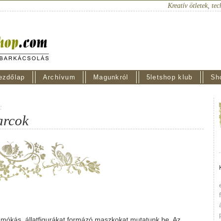
Kreatív ötletek, tec
ezdőlap
Archívum
Magunkról
5letshop klub
Sh
:
arcok
 mókás, állatfigurákat formázó maszkokat mutatunk be. Az