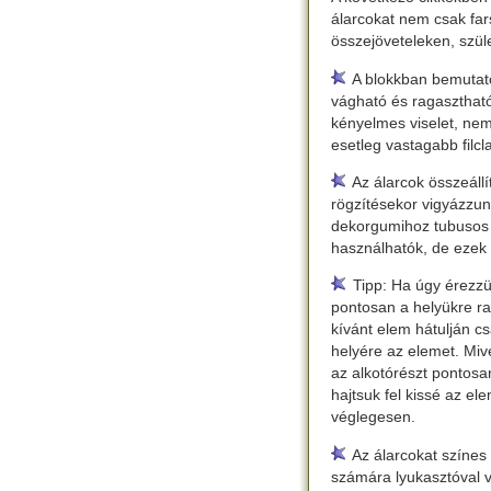
álarcokat nem csak far
összejöveteleken, szül
A blokkban bemutato
vágható és ragasztható
kényelmes viselet, nem
esetleg vastagabb filcla
Az álarcok összeállí
rögzítésekor vigyázzun
dekorgumihoz tubusos r
használhatók, de ezek
Tipp: Ha úgy érezzük
pontosan a helyükre ra
kívánt elem hátulján c
helyére az elemet. Miv
az alkotórészt pontosa
hajtsuk fel kissé az el
véglegesen.
Az álarcokat színes 
számára lyukasztóval v