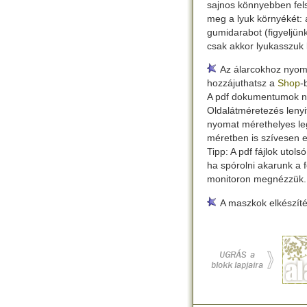
sajnos könnyebben fel
meg a lyuk környékét:
gumidarabot (figyeljünk
csak akkor lyukasszuk 
Az álarcokhoz nyom
hozzájuthatsz a
Shop
-
A pdf dokumentumok ny
Oldalátméretezés leny
nyomat mérethelyes le
méretben is szívesen e
Tipp: A pdf fájlok utol
ha spórolni akarunk a f
monitoron megnézzük.
A maszkok elkészítés